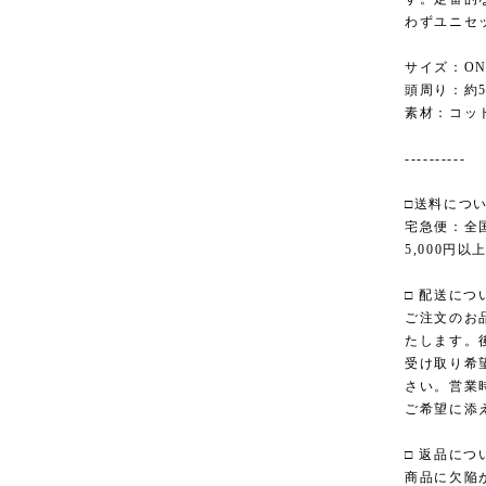
わずユニセ
サイズ：ONE
頭周り：約50
素材：コット
----------
□送料につ
宅急便：全国
5,000円
□ 配送につ
ご注文のお
たします。
受け取り希
さい。営業
ご希望に添
□ 返品につ
商品に欠陥