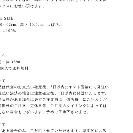
ックスにお使い頂けます。
 SIZE
～62cm、高さ 10.5cm、つば 7cm
ン100%
いて
一律 ¥590
以上購入で送料無料
いて
品は代金のお支払い確定後、5日以内にヤマト運輸にて発送い
後払い決済の場合は注文確定後、5日以内に発送いたします。
望日時がある場合は必ずご注文時に「備考欄」にご記入くだ
時間外のご注文、定休日等、ご注文のタイミングによっては
えない場合もございます。予めご了承下さいませ。
いて
がある場合のみ、ご対応させていただきます。基本的にお客