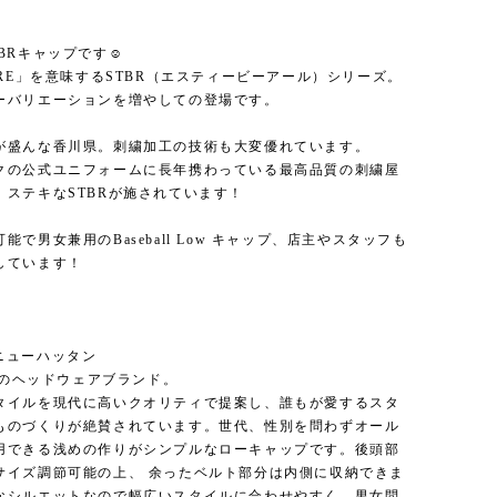
BRキャップです☺
ARE」を意味するSTBR（エスティービーアール）シリーズ。
ーバリエーションを増やしての登場です。
が盛んな香川県。刺繍加工の技術も大変優れています。
クの公式ユニフォームに長年携わっている最高品質の刺繍屋
、ステキなSTBRが施されています！
能で男女兼用のBaseball Low キャップ、店主やスタッフも
しています！
an ニューハッタン
k発のヘッドウェアブランド。
タイルを現代に高いクオリティで提案し、誰もが愛するスタ
ものづくりが絶賛されています。世代、性別を問わずオール
用できる浅めの作りがシンプルなローキャップです。後頭部
サイズ調節可能の上、 余ったベルト部分は内側に収納できま
なシルエットなので幅広いスタイルに合わせやすく、男女問