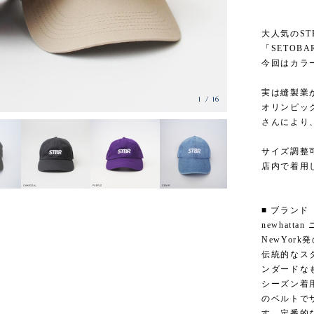
大人気のST
「SETOB
今回はカラ
実は縫製業
1
/
16
オリンピッ
さんにより
サイズ調整可
店内で着用
■ ブランド
newhatt
NewYor
伝統的なス
ンダードな
シーズン着
のベルトで
す。定番的