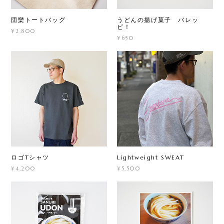
団欒トートバッグ
うどんの揚げ菓子 バレッ
ピ！
¥2,800
¥650
ロゴTシャツ
Lightweight SWEAT
¥4,200
¥5,500