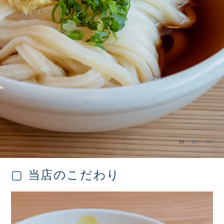
01
02
03
▢ 当店のこだわり