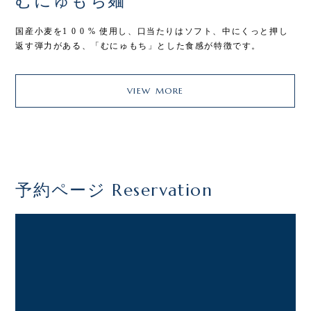
むにゅもち麺
類
国産小麦を1 0 0 % 使用し、口当たりはソフト、中にくっと押し
香
返す弾力がある、「むにゅもち」とした食感が特徴です。
に
VIEW MORE
予約ページ Reservation