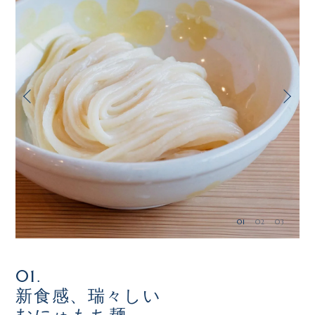
01
02
03
01.
0
新食感、瑞々しい